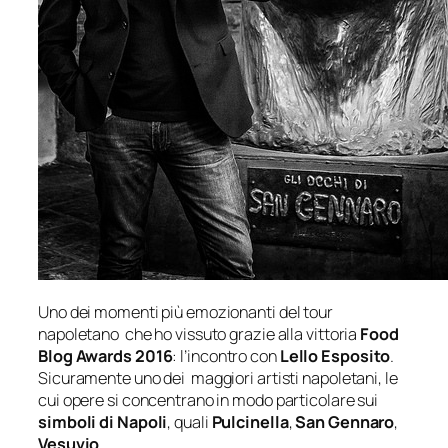
Uno dei momenti più emozionanti del tour
napoletano che ho vissuto grazie alla vittoria
Food
Blog Awards 2016
: l’incontro con
Lello Esposito
.
Sicuramente uno dei maggiori artisti napoletani, le
cui opere si concentrano in modo particolare sui
simboli di Napoli
, quali
Pulcinella
,
San Gennaro
,
Vesuvio
.