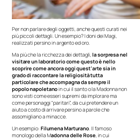
Per non parlare degli oggetti, anche questi curati nei
più piccoli dettagli. Un esempio? I doni dei Magi,
realizzati persino in argento ed oro.
Ma più che la ricchezza dei dettagli,
la sorpresa nel
visitare un laboratorio come questo è nello
scoprire come ancora oggi quest’arte sia in
grado di raccontare la religiosità tutta
particolare che accompagna da sempre il
popolo napoletano
in cui il santo o la Madonna non
sono visti come esseri supremi da implorare ma
come personaggi “paritari”, da cui pretendere un
aiuto a costo di arrivare persino a parole che
assomigliano a minacce.
Un esempio:
Filumena Marturano
. Il famoso
monologo della M
adonna delle Rose
, in cui