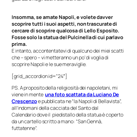
Insomma, se amate Napoli, e volete davver
scoprire tutti i suoi aspetti, non trascurate di
cercare di scoprire qualcosa di Lello Esposito.
Fosse solo la statua del Pulcinella di cui parlavo
prima.
E intanto, accontentatevi di qualcuno dei miei scatti
che – spero – vi metteranno un po’ di voglia di
scoprire Napoli e le sue meraviglie.
[grid_accordion id=”24″]
PS. A proposito della religiosità dei napoletani, mi
viene in mente
una foto scattata da Luciano De
Crescenzo
e pubblicata ne “la Napoli di Bellavista”,
all’indomani della cacciata del Santo dal
Calendario dove il piedistallo della statua è coperto
da un cartello scritto a mano: “San Gennà,
futtatenne”.