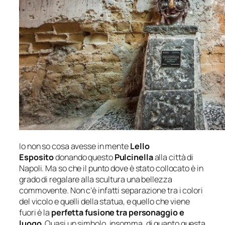
Io non so cosa avesse in mente
Lello
Esposito
donando questo
Pulcinella
alla città di
Napoli. Ma so che il punto dove è stato collocato è in
grado di regalare alla scultura una bellezza
commovente. Non c’è infatti separazione tra i colori
del vicolo e quelli della statua, e quello che viene
fuori è la
perfetta fusione tra personaggio e
luogo
.
Quasi un simbolo, insomma, di quanto questa