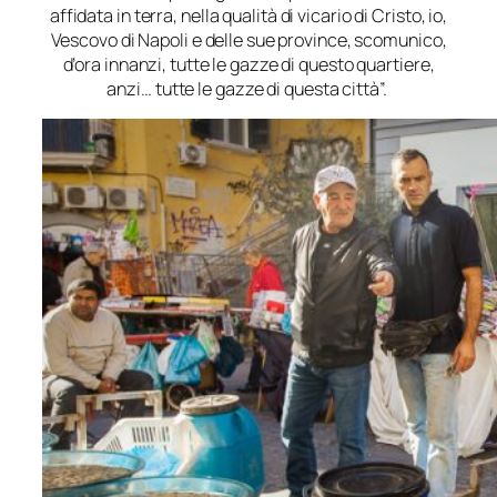
affidata in terra, nella qualità di vicario di Cristo, io,
Vescovo di Napoli e delle sue province, scomunico,
d’ora innanzi, tutte le gazze di questo quartiere,
anzi… tutte le gazze di questa città”.