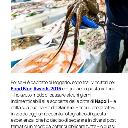
Forse vi è capitato di leggerlo: sono tra i vincitori del
Food Blog Awards 2016
e – grazie a questa vittoria
– ho avuto modo di passare alcuni giorni
indimenticabili alla scoperta della città di
Napoli
– e
della sua cucina – e del
Sannio
. Per cui, preparatevi:
inizio da oggi un racconto fotografico di questa
esperienza, che ho deciso di separare in diversi post
tematici in modo da poter pubblicare tutte – o quasi