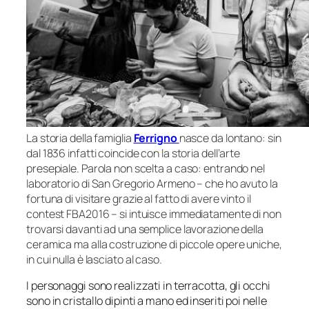
La storia della famiglia
Ferrigno
nasce da lontano: sin
dal 1836 infatti coincide con la storia dell’arte
presepiale. Parola non scelta a caso: entrando nel
laboratorio di San Gregorio Armeno – che ho avuto la
fortuna di visitare grazie al fatto di avere vinto il
contest FBA2016 – si intuisce immediatamente di non
trovarsi davanti ad una semplice lavorazione della
ceramica ma alla costruzione di piccole opere uniche,
in cui nulla è lasciato al caso.
I personaggi sono realizzati in terracotta, gli occhi
sono in cristallo dipinti a mano ed inseriti poi nelle