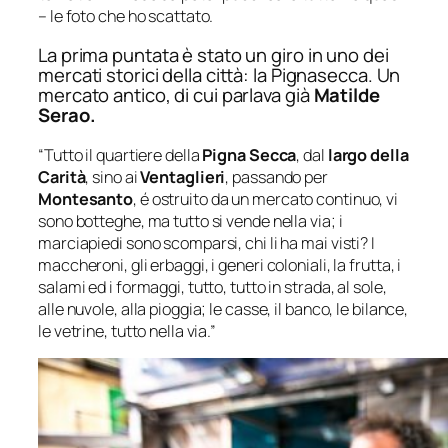
– le foto che ho scattato.
La prima puntata è stato un giro in uno dei
mercati storici della città: la Pignasecca. Un
mercato antico, di cui parlava già
Matilde
Serao.
“Tutto
il quartiere della
Pigna Secca
, dal
largo della
Carità
, sino ai
Ventaglieri
, passando per
Montesanto
, é ostruito da un mercato continuo, vi
sono botteghe, ma tutto si vende nella via; i
marciapiedi sono scomparsi, chi li ha mai visti? I
maccheroni, gli erbaggi, i generi coloniali, la frutta, i
salami ed i formaggi, tutto, tutto in strada, al sole,
alle nuvole, alla pioggia; le casse, il banco, le bilance,
le vetrine, tutto nella via.”