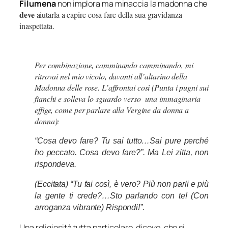
Filumena
non implora ma minaccia la madonna che
deve
aiutarla a capire cosa fare della sua gravidanza
inaspettata.
Per combinazione, camminando camminando, mi
ritrovai nel mio vicolo, davanti all’altarino della
Madonna delle rose. L’affrontai così (Punta i pugni sui
fianchi e solleva lo sguardo verso una immaginaria
effige, come per parlare alla Vergine da donna a
donna):
“Cosa devo fare? Tu sai tutto…Sai pure perché
ho peccato. Cosa devo fare?”. Ma Lei zitta, non
rispondeva.
(Eccitata) “Tu fai così, è vero? Più non parli e più
la gente ti crede?…Sto parlando con te! (Con
arroganza vibrante) Rispondi!”.
Una religiosità tutta particolare, dicevo, che si