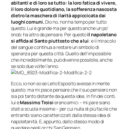
abitanti e di loro sa tutto: la loro fatica di vivere,
il loro dolore quotidiano, la sofferenza nascosta
dietro la maschera di ilarità appiccicata dai
luoghi comuni.
Dio no, non ha tempo per tutto
questo. Lui è grande ma per questo anche un po’
snob: ha altro da pensare. Per questo
il napoletano
si affida al Santo piuttosto che a lui
: e il miracolo
del sangue continua a restare un simbolo di
speranza per questa città. Quello dell’impossibile
che incredibilmente, può divenire possibile, anche
se solo due volte l’anno.
Ecco, io non so se Lello Esposito avesse in mente
questo: ma mi piace pensare che il suo pensiero non
sia poi tanto distante da questa idea. In fin dei conti,
lui e
Massimo Troisi
erano amici –
mi pare siano
stati a scuola insieme
– per cui nulla di più facile che
entrambi siano caratterizzati dalla stessa idea di
napoletanità. E, appunto, dallo stesso modo di
guardare negli occhi San Gennaro.