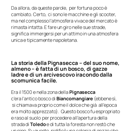
Da allora, da queste parole, per fortuna poco è
cambiato. Certo, ci sono le macchine e gli scooter,
ma nel complesso l’atmosfera vivace del mercato è
rimasta intatta. E fare un giro nelle sue strade,
significa immergersi per un attimo in una atmosfera
unica e tipicamente napoletana.
La storia della Pignasecca – del suo nome,
almeno – è fatta di un bosco, di gazze
ladre e di un arcivescovo iracondo dalla
scomunica facile.
Era il 1500 e nella zona della
Pignasecca
c’era l’antico bosco di
Biancomangiare
(ebbene sì,
si chiamava proprio come il dolce che già all’epoca
era molto apprezzato).
Questo bosco fu espropriato
e raso al suolo per procedere all’apertura della
strada di
Toledo
e di tutta la foresta non restò che
un pino. Su questo, nidificò una colonia di gazze che,