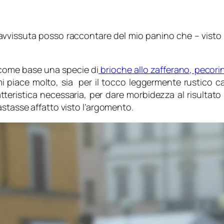
avvissuta posso raccontare del mio panino che – visto
 come base una specie di
brioche allo zafferano, pecori
mi piace molto, sia per il tocco leggermente rustico cap
atteristica necessaria, per dare morbidezza al risultat
astasse affatto visto l’argomento.