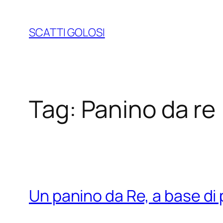
Vai
al
SCATTI GOLOSI
contenuto
Tag:
Panino da re
Un panino da Re, a base di 