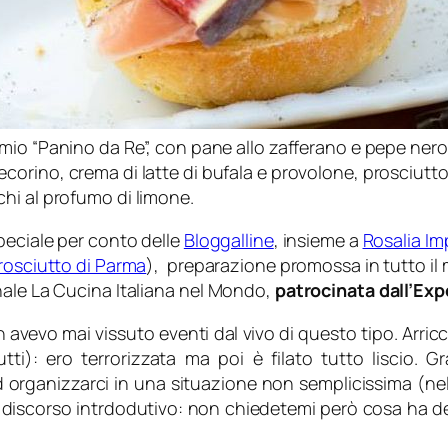
l mio “Panino da Re”, con pane allo zafferano e pepe nero
ecorino, crema di latte di bufala e provolone, prosciutto
ichi al profumo di limone.
peciale per conto delle
Bloggalline
, insieme a
Rosalia Im
rosciutto di Parma
), preparazione promossa in tutto i
nale La Cucina Italiana nel Mondo,
patrocinata dall’Ex
avevo mai vissuto eventi dal vivo di questo tipo. Arricc
ti): ero terrorizzata ma poi è filato tutto liscio. G
 organizzarci in una situazione non semplicissima (ne
 discorso intrdodutivo: non chiedetemi però cosa ha det