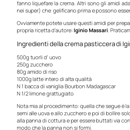
fanno liquefare la crema. Altri sono gli amidi ad
nei super) che gelificano prima e possono esser
Ovviamente potete usare questi amidi per preparar
propria ricetta d’autore:
Iginio Massari
. Pratica
Ingredienti della crema pasticcera di Ig
500g tuorli d’ uovo
250g zucchero
80g amido di riso
1000g latte intero di alta qualità
N 1 bacca di vaniglia Bourbon Madagascar
N 1/2 limone grattugiato
Nota mia al procedimento: quella che segue è la 
semi alle uova e allo zucchero e poi di bollire 
alla panna di cottura e per essere buttati via con
modo che la panna non si formi.