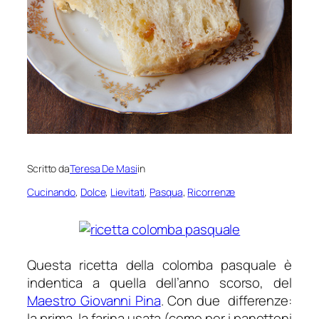
Scritto da
Teresa De Masi
in
Cucinando
, 
Dolce
, 
Lievitati
, 
Pasqua
, 
Ricorrenze
Questa ricetta della colomba pasquale è
indentica a quella dell’anno scorso, del
Maestro Giovanni Pina
. Con due differenze:
la prima, la farina usata (come per i panettoni