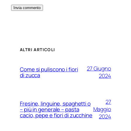
ALTRI ARTICOLI
27 Giugno
Come si puliscono i fiori
di zucca
2024
27
Fresine, linguine, spaghetti o
Maggio
– più in generale – pasta
cacio, pepe e fiori di zucchine
2024