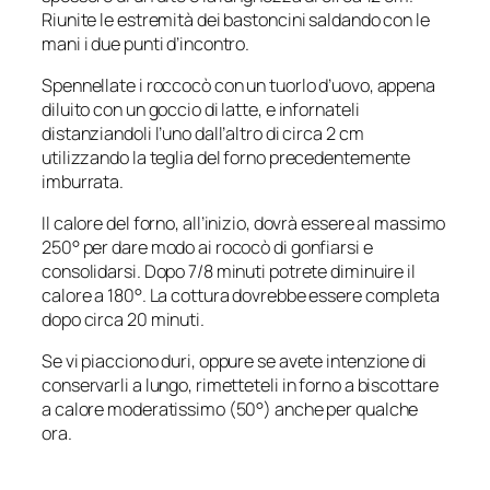
Riunite le estremità dei bastoncini saldando con le
mani i due punti d’incontro.
Spennellate i roccocò con un tuorlo d’uovo, appena
diluito con un goccio di latte, e infornateli
distanziandoli l’uno dall’altro di circa 2 cm
utilizzando la teglia del forno precedentemente
imburrata.
Il calore del forno, all’inizio, dovrà essere al massimo
250° per dare modo ai rococò di gonfiarsi e
consolidarsi. Dopo 7/8 minuti potrete diminuire il
calore a 180°. La cottura dovrebbe essere completa
dopo circa 20 minuti.
Se vi piacciono duri, oppure se avete intenzione di
conservarli a lungo, rimetteteli in forno a biscottare
a calore moderatissimo (50°) anche per qualche
ora.