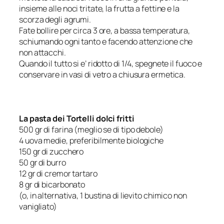
insieme alle noci tritate, la frutta a fettine e la
scorza degli agrumi.
Fate bollire per circa 3 ore, a bassa temperatura,
schiumando ogni tanto e facendo attenzione che
non attacchi.
Quando il tutto si e’ ridotto di 1/4, spegnete il fuoco e
conservare in vasi di vetro a chiusura ermetica.
La pasta dei Tortelli dolci fritti
500 gr di farina (meglio se di tipo debole)
4 uova medie, preferibilmente biologiche
150 gr di zucchero
50 gr di burro
12 gr di cremor tartaro
8 gr di bicarbonato
(o, in alternativa, 1 bustina di lievito chimico non
vanigliato)