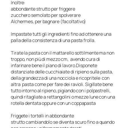
Inoltre:
abbondante strutto per friggere
zucchero semolato per spolverare
Alchermes, per bagnare (facoltativo)
Impastate tutti gli ingredienti fino ad ottenere una
palla della consistenza di una pasta frolla.
Tirate la pasta con il mattarello sottilmente ma non
troppo, non più di mezzo cm, avendo cura di
infarinare bene il piano di lavoro.Disponete
distanziate delle cucchiaiate di ripieno sulla pasta,
della grandezza di una nocciola e ricopritele con
altra pasta come per fare dei ravioli. Sigillate bene
tutto intorno al ripieno, pigiando con i polpastrelli,
quindi ritagliate a rettangolini o mezze lune con una
rotella dentata oppure con un coppapasta
Friggete i tortelli in abbondante
strutto cambiandolo se diventa scuro fino a quando