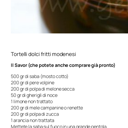
Tortelli dolci fritti modenesi
Il Savor (che potete anche comprare già pronto)
500 gr di saba (mosto cotto)
200 gr di pere volpine
200 gr di polpa di melone secca
50 gr di gherigli di noce
1 limone non trattato
200 gr di mele campanine o renette
200 gr di polpa di zucca
1 arancia non trattata
Mettete la saba sul fuoco in una grande pentola,