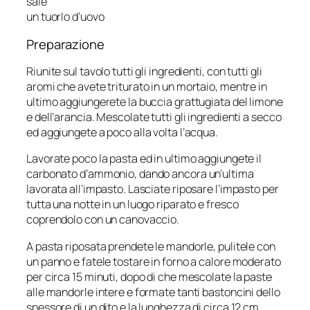
sale
un tuorlo d’uovo
Preparazione
Riunite sul tavolo tutti gli ingredienti, con tutti gli
aromi che avete triturato in un mortaio, mentre in
ultimo aggiungerete la buccia grattugiata del limone
e dell’arancia. Mescolate tutti gli ingredienti a secco
ed aggiungete a poco alla volta l’acqua.
Lavorate poco la pasta ed in ultimo aggiungete il
carbonato d’ammonio, dando ancora un’ultima
lavorata all’impasto. Lasciate riposare l’impasto per
tutta una notte in un luogo riparato e fresco
coprendolo con un canovaccio.
A pasta riposata prendete le mandorle, pulitele con
un panno e fatele tostare in forno a calore moderato
per circa 15 minuti, dopo di che mescolate la paste
alle mandorle intere e formate tanti bastoncini dello
spessore di un dito e la lunghezza di circa 12 cm.