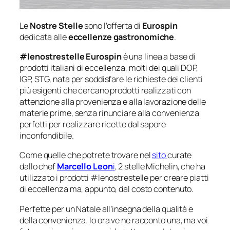
Le
Nostre Stelle
sono l’offerta di
Eurospin
dedicata alle
eccellenze gastronomiche
.
#lenostrestelle Eurospin
è una linea a base di
prodotti italiani di eccellenza, molti dei quali DOP,
IGP, STG, nata per soddisfare le richieste dei clienti
più esigenti che cercano prodotti realizzati con
attenzione alla provenienza e alla lavorazione delle
materie prime, senza rinunciare alla convenienza
perfetti per realizzare ricette dal sapore
inconfondibile.
Come quelle che potrete trovare nel
sito
curate
dallo chef
Marcello Leon
i
, 2 stelle Michelin, che ha
utilizzato i prodotti #lenostrestelle per creare piatti
di eccellenza ma, appunto, dal costo contenuto.
Perfette per un Natale all’insegna della qualità e
della convenienza. Io ora ve ne racconto una, ma voi