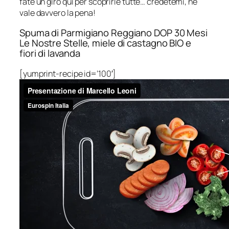
fate un giro qui per scoprirle tutte… credetemi, ne
vale davvero la pena!
Spuma di Parmigiano Reggiano DOP 30 Mesi
Le Nostre Stelle, miele di castagno BIO e
fiori di lavanda
[yumprint-recipe id=’100′]