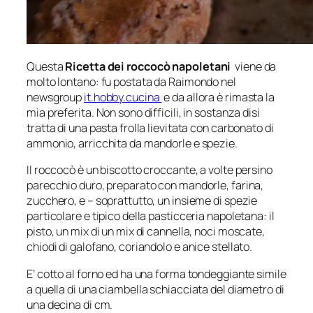
Questa
Ricetta dei roccocò napoletani
viene da
molto lontano: fu postata da Raimondo nel
newsgroup
it.hobby.cucina
e da allora è rimasta la
mia preferita. Non sono difficili, in sostanza disi
tratta di una pasta frolla lievitata con carbonato di
ammonio, arricchita da mandorle e spezie.
Il roccocò è un biscotto croccante, a volte persino
parecchio duro, preparato con mandorle, farina,
zucchero, e – soprattutto, un insieme di spezie
particolare e tipico della pasticceria napoletana: il
pisto, un mix di un mix di cannella, noci moscate,
chiodi di galofano, coriandolo e anice stellato.
E’ cotto al forno ed ha una forma tondeggiante simile
a quella di una ciambella schiacciata del diametro di
una decina di cm.