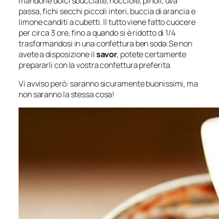
mandorle dolci sbucciate, nocciole, pinoli, uva
passa, fichi secchi piccoli interi, buccia di arancia e
limone canditi a cubetti. Il tutto viene fatto cuocere
per circa 3 ore, fino a quando si è ridotto di 1/4
trasformandosi in una confettura ben soda.Se non
avete a disposizione il
savor
, potete certamente
prepararli con la vostra confettura preferita.
Vi avviso però: saranno sicuramente buonissimi, ma
non saranno la stessa cosa!