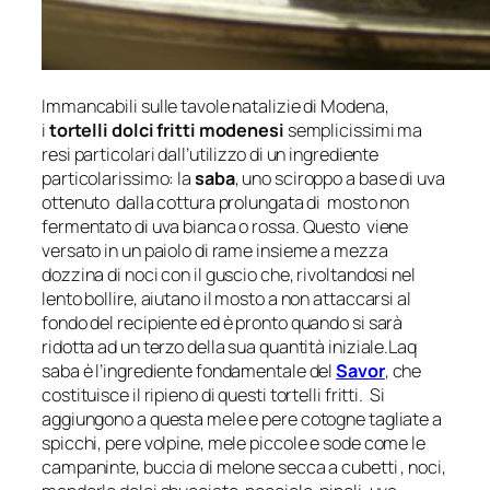
Immancabili sulle tavole natalizie di Modena,
i
tortelli dolci fritti modenesi
semplicissimi ma
resi particolari dall’utilizzo di un ingrediente
particolarissimo: la
saba
, uno sciroppo a base di uva
ottenuto dalla cottura prolungata di mosto non
fermentato di uva bianca o rossa. Questo viene
versato in un paiolo di rame insieme a mezza
dozzina di noci con il guscio che, rivoltandosi nel
lento bollire, aiutano il mosto a non attaccarsi al
fondo del recipiente ed è pronto quando si sarà
ridotta ad un terzo della sua quantità iniziale.Laq
saba è l’ingrediente fondamentale del
Savor
, che
costituisce il ripieno di questi tortelli fritti. Si
aggiungono a questa mele e pere cotogne tagliate a
spicchi, pere volpine, mele piccole e sode come le
campaninte, buccia di melone secca a cubetti , noci,