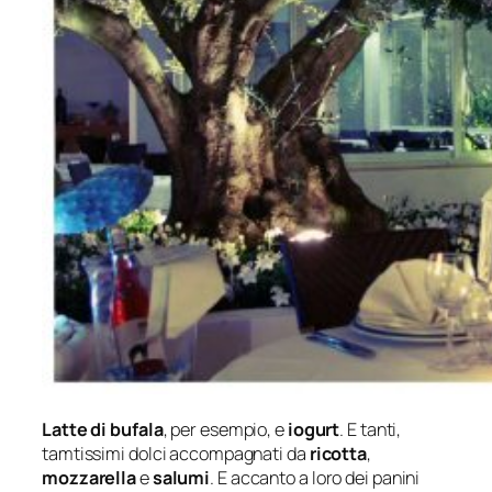
Latte di bufala
, per esempio, e
iogurt
. E tanti,
tamtissimi dolci accompagnati da
ricotta
,
mozzarella
e
salumi
. E accanto a loro dei panini