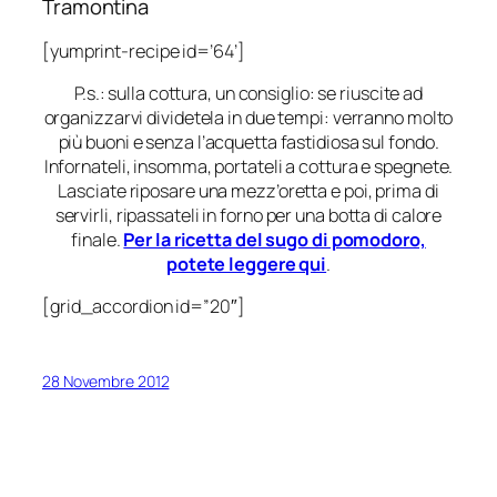
Tramontina
[yumprint-recipe id=’64’]
P.s.: sulla cottura, un consiglio: se riuscite ad
organizzarvi dividetela in due tempi: verranno molto
più buoni e senza l’acquetta fastidiosa sul fondo.
Infornateli, insomma, portateli a cottura e spegnete.
Lasciate riposare una mezz’oretta e poi, prima di
servirli, ripassateli in forno per una botta di calore
finale.
Per la ricetta del sugo di pomodoro,
potete leggere qui
.
[grid_accordion id=”20″]
28 Novembre 2012