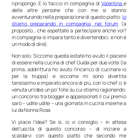
ripropongo. E lo faccio in compagnia di
Valentina
e
delle altre persone che con me si stanno
avventurando nella preparazione di questo piatto:
lo
stiamo preparando in compagnia, nel forum
(a
proposito… che aspettate a partecipare anche voi?
in compagnia si impara tanto e divertendoci, e non è
un modo di dire).
Non solo. Siccome questa estate ho avuto il piacere
di essere nella cucina di chef Guida per due volte (la
prima, addirittura ho avuto l’incarico di cucinare io
per la truppa) e siccome mi sono divertita
tansissimo e imparato ancora di più, con lo chef ci è
venuta un’idea un po’ folle su cui stiamo ragionando:
un concorso tra blogger e appassionati il cui premio
sarò – udite udite – una giornata in cucina insieme a
lui da Nonna Rosa.
Vi piace l’idea? Se sì, io vi consiglio – in attesa
dell’uscita di questo concorso – di iniziare a
scaldarvi con questo piatto che secondo me