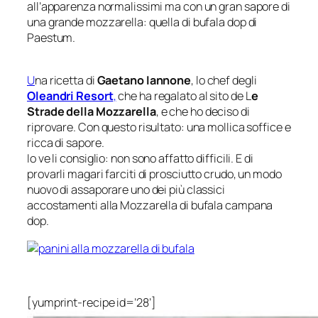
all’apparenza normalissimi ma con un gran sapore di
una grande mozzarella: quella di bufala dop di
Paestum.
U
na ricetta di
Gaetano Iannone
, lo chef degli
Oleandri Resort
,
che ha regalato al sito de L
e
Strade della Mozzarella
, e che ho deciso di
riprovare. Con questo risultato: una mollica soffice e
ricca di sapore.
Io ve li consiglio: non sono affatto difficili. E di
provarli magari farciti di prosciutto crudo, un modo
nuovo di assaporare uno dei più classici
accostamenti alla Mozzarella di bufala campana
dop.
[yumprint-recipe id=’28’]