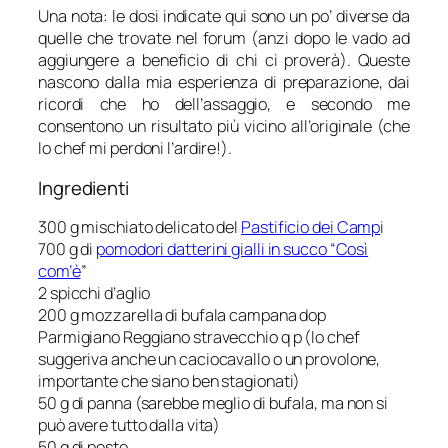
Una nota: le dosi indicate qui sono un po’ diverse da
quelle che trovate nel forum (anzi dopo le vado ad
aggiungere a beneficio di chi ci proverà). Queste
nascono dalla mia esperienza di preparazione, dai
ricordi che ho dell’assaggio, e secondo me
consentono un risultato più vicino all’originale (che
lo chef mi perdoni l’ardire!).
Ingredienti
300 g mischiato delicato del
Pastificio dei Camp
i
700 g di
pomodori datterini gialli in succo “Così
com’è
”
2 spicchi d’aglio
200 g mozzarella di bufala campana dop
Parmigiano Reggiano stravecchio q p (lo chef
suggeriva anche un caciocavallo o un provolone,
importante che siano ben stagionati)
50 g di panna (sarebbe meglio di bufala, ma non si
può avere tutto dalla vita)
50 g di pesto