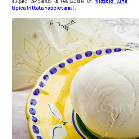
litigato cercando di realizzare un
filoscio (una
tipica frittata napoletana
).