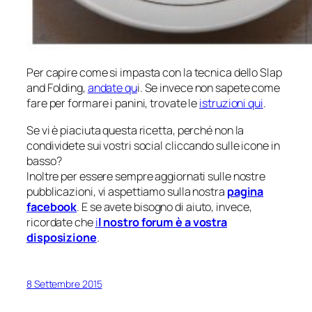
Per capire come si impasta con la tecnica dello Slap
and Folding,
andate qu
i. Se invece non sapete come
fare per formare i panini, trovate le
istruzioni qui
.
Se vi è piaciuta questa ricetta, perché non la
condividete sui vostri social cliccando sulle icone in
basso?
Inoltre per essere sempre aggiornati sulle nostre
pubblicazioni, vi aspettiamo sulla nostra
pagina
facebook
. E se avete bisogno di aiuto, invece,
ricordate che
i
l nostro forum è a vostra
disposizione
.
8 Settembre 2015