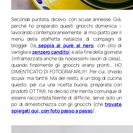
Seconda puntata, dicevo: con scuse annesse. Già,
perché ho preparato questi gnocchi domenica –
lavorando contemporaneamente al mio piatto per il
menù della staffetta natalizia di compagni di
blogger (la
seppia al purè al nero
, con olio di
vaniglia e
zenzero candito
) e alla fine della giornata
(inframezzata anche da noiosissimi lavori di casa),
quando finalmente gli gnocchi erano pronti… HO
DIMENTICATO DI FOTOGRAFARLI!!! Per cui, chiedo
scusa: ma tant’è. Ma del resto, è un blog di cucina
questo:
per cui una ricetta buona, preparata con
prodotti OTTIMI, ho deciso che merita comunque di
essere raccontata.
Niente di difficile, serve solo un
po’ di dimestichezza con gli gnocchi (che
trovate
spiegati qui, con foto passo a passo
).