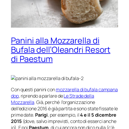
Panini alla Mozzarella di
Bufala dell’Oleandri Resort
di Paestum
Con questi panini con
mozzarella di bufala campana
dop
, riprendo a parlare de
Le Strade della
Mozzarella
. Già, perché l’organizzazione
dell’edizione 2016 è già partita e sono state fissate le
prime date.
Parigi
, per esempio, il
4 e il 5 dicembre
2015
(dove, salvo imprevisti, conto di esserci anche
io). E poi
Paestum
, di cui ancora non dico nulla (c’è