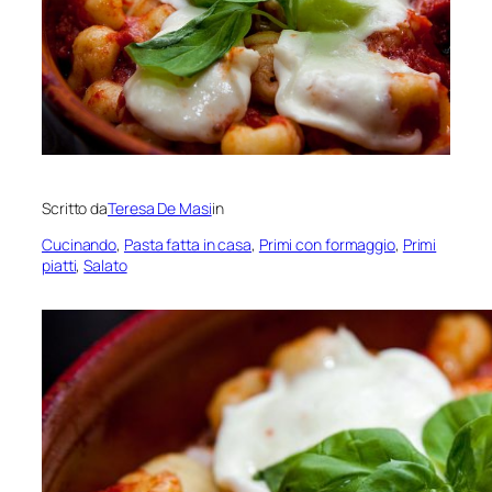
Scritto da
Teresa De Masi
in
Cucinando
, 
Pasta fatta in casa
, 
Primi con formaggio
, 
Primi
piatti
, 
Salato