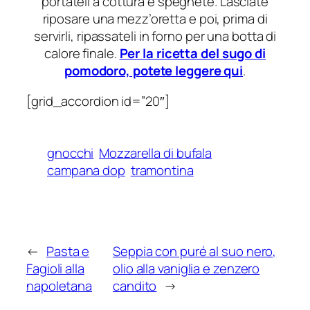
portateli a cottura e spegnete. Lasciate
riposare una mezz’oretta e poi, prima di
servirli, ripassateli in forno per una botta di
calore finale.
Per la ricetta del sugo di
pomodoro, potete leggere qui
.
[grid_accordion id=”20″]
gnocchi
Mozzarella di bufala
campana dop
tramontina
←
Pasta e
Seppia con puré al suo nero,
Fagioli alla
olio alla vaniglia e zenzero
napoletana
candito
→