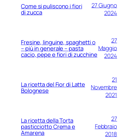
27 Giugno
Come si puliscono i fiori
di zucca
2024
27
Fresine, linguine, spaghetti o
Maggio
– più in generale – pasta
cacio, pepe e fiori di zucchine
2024
21
La ricetta del Fior di Latte
Novembre
Bolognese
2021
27
La ricetta della Torta
Febbraio
pasticciotto Crema e
Amarena
2018