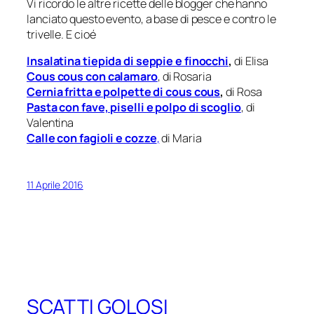
Vi ricordo le altre ricette delle blogger che hanno
lanciato questo evento, a base di pesce e contro le
trivelle. E cioé
Insalatina tiepida di seppie e finocchi
,
di Elisa
Cous cous con calamaro
, di Rosaria
Cernia fritta e polpette di cous cous
,
di Rosa
Pasta con fave, piselli e polpo di scoglio
, di
Valentina
Calle con fagioli e cozze
,
di Maria
11 Aprile 2016
SCATTI GOLOSI