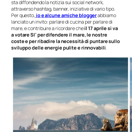
sta diffondendo la notizia sui social network,
attraverso hashtag, banner, iniziative di vario tipo.
Per questo,
io e alcune amiche blogger
abbiamo
lanciato un invito: parlare di cucina per parlare di
mare, e contribuire a ricordare che
il 17 aprile si va
a votare SI’ per difendere il mare, le nostre
coste e per ribadire la necessità di puntare sullo
sviluppo delle energie pulite e rinnovabili
.