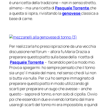
è una ricetta della tradizione – non in senso stretto,
almeno – ma una ricetta di
Pasquale Torrente
che
a questa si ispira, rivisitando la
genovese
classica a
base di carne.
Per realizzarla ho preso ispirazione da una vecchia
discussione nel forum – allora fu Maria Grazia a
preparare questo piatto sulla base della ricetta di
Pasquale Torrente
– facendolo però a modo mio.
Provo a spiegarmi: ho sempre pensato che il tonno
sia un po’ il maiale del mare, nel senso che di lui non
si butta via nulla. Per cui ho sempre immaginato di
preparare questo piatto in modo utilizzando gli
scarti per preparare un sugo che avesse – anche
questo – sapore di tonno, e non solo di cipolla. Ovvio
poi che essendo in due e vivendo lontano dal mare
usare gli scarti del tonno mi era impossibile, e quindi