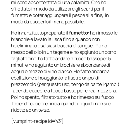
mi sono accontentata di una palamita. Che ho
sfilettato in modo da utilizzare gli scarti per il
fumetto e poter aggiungere il pesce alla fine, in
modo da cuocerlo il meno possibile.
Ho innanzitutto preparato il
fumetto
: ho rimosso le
branchie e lavato la lisca fino a quando non
ho eliminato qualsiasi traccia di sangue. Po ho
messo dell’olio in un tegame e ho aggiunto un porro
tagliato fine ho fatto andare a fuoco basso per 5
minuti e ho aggiunto un bicchiere abbondante di
acqua e mezzo di vino bianco. Ho fatto andare a
ebollizione e ho aggiunto la lisca e un po’ di
prezzemolo (per questo uso, tengo da parte i gambi)
facendo cuocere a fuoco basso per circa mezz’ora.
Poi ho spento, filtrato tutto e ho rimesso sul fuoco
facendo cuocere fino a quando il liquido non si è
ridotto ad un terzo.
[yumprint-recipe id=’43’]