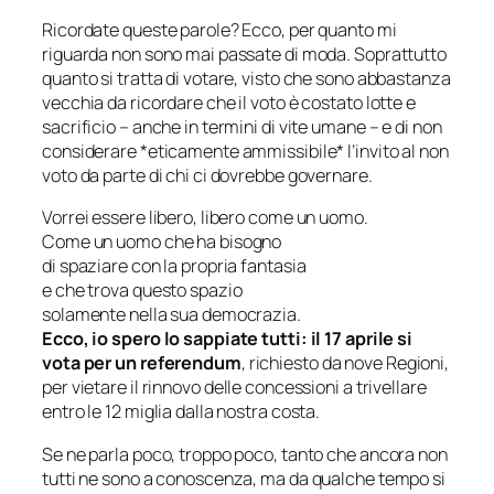
Ricordate queste parole? Ecco, per quanto mi
riguarda non sono mai passate di moda. Soprattutto
quanto si tratta di votare, visto che sono abbastanza
vecchia da ricordare che il voto è costato lotte e
sacrificio – anche in termini di vite umane – e di non
considerare *eticamente ammissibile* l’invito al non
voto da parte di chi ci dovrebbe governare.
Vorrei essere libero, libero come un uomo.
Come un uomo che ha bisogno
di spaziare con la propria fantasia
e che trova questo spazio
solamente nella sua democrazia.
Ecco, io spero lo sappiate tutti: il 17 aprile si
vota per un referendum
, richiesto da nove Regioni,
per vietare il rinnovo delle concessioni a trivellare
entro le 12 miglia dalla nostra costa.
Se ne parla poco, troppo poco, tanto che ancora non
tutti ne sono a conoscenza, ma da qualche tempo si