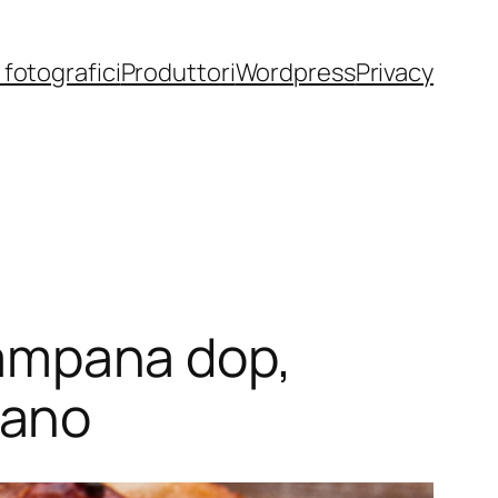
fotografici
Produttori
Wordpress
Privacy
 campana dop,
mano