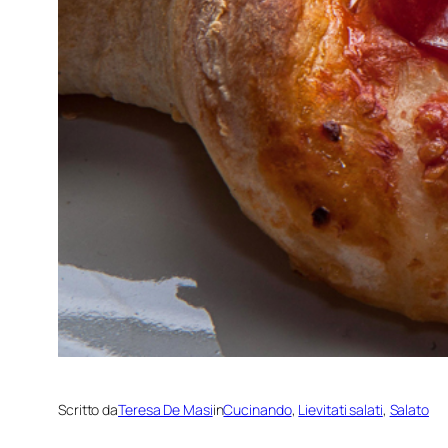
Scritto da
Teresa De Masi
in
Cucinando
, 
Lievitati salati
, 
Salato