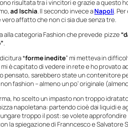
ono risultata tra i vincitori e grazie a questo
imo,
ad Ischia
. Il secondo invece a
Napoli
. Per
 vero affatto che non ci sia due senza tre.
ta alla categoria Fashion che prevede
pizze
“d
o”
.
dicitura *
forme inedite
” mi metteva in diffico
mi è capitato di vedere in rete e ho provato ad
 ho pensato, sarebbero state un contenitore pe
 non fashion
– almeno un po’ originale (almeno, 
rma, ho scelto un impasto non troppo idratato
 pizza napoletana: partendo cioè dai liquidi e a
allungare troppo il post: se volete approfondir
con la spiegazione di Franncesco e Salvatore 