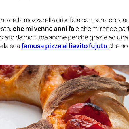
erno della mozzarella di bufala campana dop, ar
esta,
che mi venne anni fa
e che mi rende par
zato da molti ma anche perchè grazie ad una c
re la sua
famosa pizza al lievito fujuto
che ho 