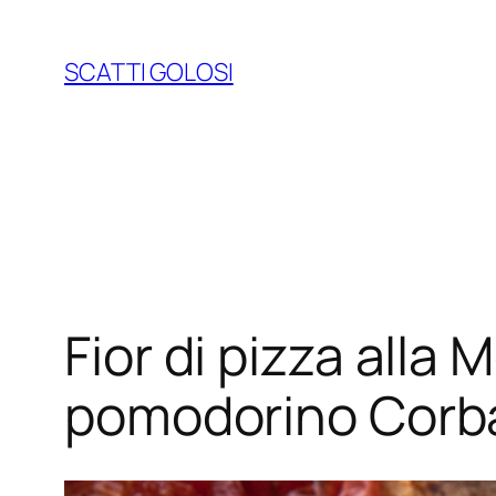
Vai
al
SCATTI GOLOSI
contenuto
Fior di pizza alla
pomodorino Corba