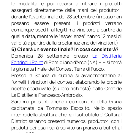
le modalità e poi recarsi a ritirare i prodotti
assegnati direttamente dalle mani dei produttori,
durante l’evento finale del 28 settembre (in caso non
possano essere presenti i prodotti verrano
comunque spediti al legittimo vincitore a partire da
quella data, mentre le “esperienze” hanno 12 mesi di
validità a partire dalla proclamazione dei vincitori.)
6) Ci sarà un evento finale? In cosa consisterà?
Domenica 28 settembre presso
La Distilleria
Feltrinelli Point
di Pomigliano d’Arco (NA) – – si terrà
la giornata finale del Contest Terra di Fuoco.
Presso la Scuola di cucina si avvicenderanno ai
fornelli i vincitori del contest elaborando le proprie
ricette coadiuvate (su loro richiesta) dallo Chef de
La Distilleria Francesco Ambrosio.
Saranno presenti anche i componenti della Giuria
capitanata da Tommaso Esposito. Nello spazio
interno della struttura che ha il sottotitolo di Cultural
District saranno presenti numerosi produttori con i
prodotti dei quali sarà servito un pranzo a buffet al