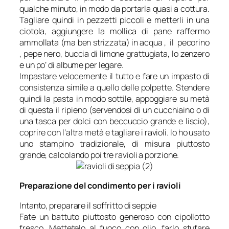
qualche minuto, in modo da portarla quasi a cottura.
Tagliare quindi in pezzetti piccoli e metterli in una
ciotola, aggiungere la mollica di pane raffermo
ammollata (ma ben strizzata) in acqua , il pecorino
, pepe nero, buccia di limone grattugiata, lo zenzero
e un po’ di albume per legare.
Impastare velocemente il tutto e fare un impasto di
consistenza simile a quello delle polpette. Stendere
quindi la pasta in modo sottile, appoggiare su metà
di questa il ripieno (servendosi di un cucchiaino o di
una tasca per dolci con beccuccio grande e liscio),
coprire con l’altra metà e tagliare i ravioli. Io ho usato
uno stampino tradizionale, di misura piuttosto
grande, calcolando poi tre ravioli a porzione.
Preparazione del condimento per i ravioli
Intanto, preparare il soffritto di seppie
Fate un battuto piuttosto generoso con cipollotto
fresco. Mettetelo al fuoco con olio, farlo stufare