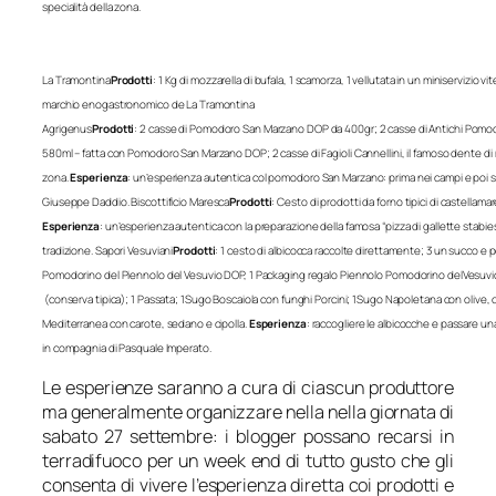
specialità della zona.
La Tramontina
Prodotti
: 1 Kg di mozzarella di bufala, 1 scamorza, 1 vellutata in un miniservizio v
marchio enogastronomico de La Tramontina 
Agrigenus
Prodotti
: 2 casse di Pomodoro San Marzano DOP da 400gr; 2 casse di Antichi Pomodo
580ml – fatta con Pomodoro San Marzano DOP; 2 casse di Fagioli Cannellini, il famoso dente di m
zona. 
Esperienza
: un’esperienza autentica col pomodoro San Marzano: prima nei campi e poi sul
Giuseppe Daddio. 
Biscottificio Maresca
Prodotti
: Cesto di prodotti da forno tipici di castellamar
Esperienza
: un’esperienza autentica con la preparazione della famosa “pizza di gallette stabies
tradizione. 
Sapori Vesuviani
Prodotti
: 1 cesto di albicocca raccolte direttamente; 3 un succo e p
Pomodorino del Piennolo del Vesuvio DOP, 1 Packaging regalo Piennolo Pomodorino delVesuvio D
 (conserva tipica); 1 Passata; 1Sugo Boscaiola con funghi Porcini; 1Sugo Napoletana con olive, 
Mediterranea con carote, sedano e cipolla. 
Esperienza
: raccogliere le albicocche e passare un
in compagnia di Pasquale Imperato.
Le esperienze saranno a cura di ciascun produttore
ma generalmente organizzare nella nella giornata di
sabato 27 settembre: i blogger possano recarsi in
terradifuoco per un week end di tutto gusto che gli
consenta di vivere l’esperienza diretta coi prodotti e