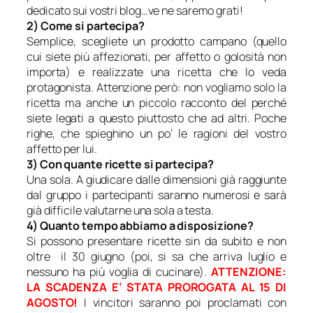
dedicato sui vostri blog…
ve ne saremo grati!
2) Come si partecipa?
Semplice, scegliete un prodotto campano (quello
cui siete più affezionati, per affetto o golosità non
importa) e realizzate una ricetta che lo veda
protagonista. Attenzione però: non vogliamo solo la
ricetta ma anche un piccolo racconto del perché
siete legati a questo piuttosto che ad altri. Poche
righe, che spieghino un po’ le ragioni del vostro
affetto per lui.
3) Con quante ricette si partecipa?
Una sola. A giudicare dalle dimensioni già raggiunte
dal gruppo i partecipanti saranno numerosi e sarà
già difficile valutarne una sola a testa.
4) Quanto tempo abbiamo a disposizione?
Si possono presentare ricette sin da subito e non
oltre il 30 giugno (poi, si sa che arriva luglio e
nessuno ha più voglia di cucinare).
ATTENZIONE:
LA SCADENZA E’ STATA PROROGATA AL 15 DI
AGOSTO!
I vincitori saranno poi proclamati con