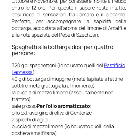
Ottobre e Novembre) per poi essere molite a freddo
entro le 12 ore. Per questo il sapore resta intatto,
cosi ricco di sensazioni tra l’amaro e il piccante.
Perfetto, per accompagnare la sapidità della
bottarga, accostata all’aroma del limone di Amalfi e
alla nota speziata del Pepe di Szechuan.
Spaghetti alla bottarga dosi per quattro
persone:
320 g di spaghettoni (io ho usato quelli del
Pastificio
Leonessa
)
40 g di bottarga di muggine (metà tagliata a fettine
sottili e metà grattugiata al momento)
la buccia di mezzo limone (assolutamente non
trattato)
sale grosso
Per l’olio aromatizzato:
olio extravergine di oliva di Centonze
2 spicchi di aglio
buccia di mezzo limone (io ho usato quelli della
costiera amalfitana)