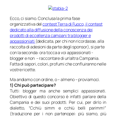
Ecco, ci siamo. Conclusa la prima fase
organizzativa del
contest Terra di Fuoco, il contest
dedicato alla diffusione della conoscenza dei
prodotti di eccellenza campani tra blogger e
appassioniati
(dedicata, per chi non ricordasse, alla
raccolta di adesioni da parte degli sponsor), si parte
con la seconda: ora tocca a voi appassionati -
blogger e non – raccontare di un’altra Campania.
Fatta di sapori, colori, profumi che confluiranno nelle
vostre ricette.
Ma andiamo con ordine, o – almeno – proviamoci.
1) Chi può partecipare?
Tutti: blogger ma anche semplici appassionati.
Obiettivo di questo concorso è infatti parlare della
Campania e dei suoi prodotti. Per cui, per dirlo in
dialetto,
“Cchiù simm e cchiù belli parimm!”
(traduzione per i non partenopei:
più siamo, più