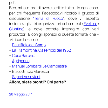
pdf.
Ben, mi sembra di avere scritto tutto. In ogni caso,
per chi frequenta Facebook,vi ricordo il gruppo di
discussione
“Terra di Fuoco
“, dove vi aspetto
insieme agli altri organizzatori del contest (
Evelina
e
Giustino
) e dove potrete interagire con vari
produttori. E con gli sponsor di questa tornata, che –
vi ricordo – sono:
–
Pastificio dei Camp
i
–
La Tramontina, Caseificio dal 1952;
–
Casa Barone
;
–
Agrigenus
;
–
Manuel Lombardi Le Campestre
– Biscottificio Maresca
–
Sapori Vesuviani
Allora, siete pronti? Chi parte?
20 Maggio 2014