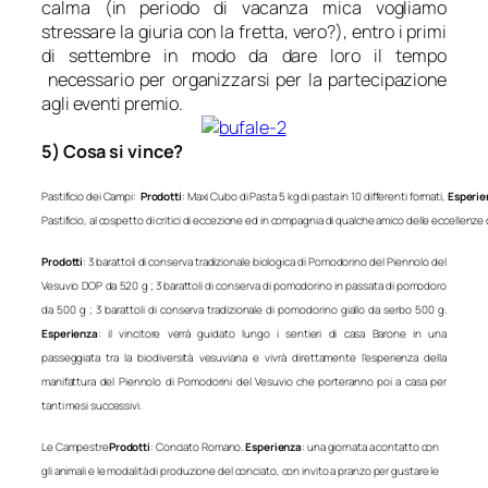
calma (
in periodo di vacanza mica vogliamo
stressare la giuria con la fretta, vero?
), entro i primi
di settembre in modo da dare loro il tempo
necessario per organizzarsi per la partecipazione
agli eventi premio.
5) Cosa si vince?
Pastificio dei Campi: 
Prodotti
: Maxi Cubo di Pasta 5 kg di pasta in 10 differenti formati, 
Esperie
Pastificio, al cospetto di critici di eccezione ed in compagnia di qualche amico delle eccellenz
Prodotti
: 3 barattoli di conserva tradizionale biologica di Pomodorino del Piennolo del
Vesuvio DOP da 520 g ; 3 barattoli di conserva di pomodorino in passata di pomodoro
da 500 g ; 3 barattoli di conserva tradizionale di pomodorino giallo da serbo 500 g.
Esperienza
: il vincitore verrà guidato lungo i sentieri di casa Barone in una
passeggiata tra la biodiversità vesuviana e vivrà direttamente l’esperienza della
manifattura del Piennolo di Pomodorini del Vesuvio che porteranno poi a casa per
tanti mesi successivi.
Le Campestre
Prodotti
: Conciato Romano.
Esperienza
: una giornata a contatto con
gli animali e le modalità di produzione del conciato, con invito a pranzo per gustare le