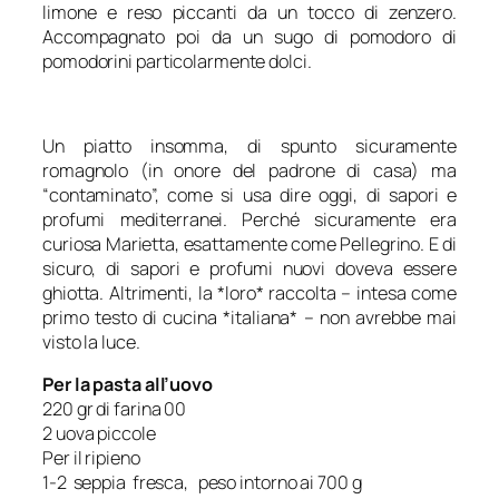
limone e reso piccanti da un tocco di zenzero.
Accompagnato poi da un sugo di pomodoro di
pomodorini particolarmente dolci.
Un piatto insomma, di spunto sicuramente
romagnolo (in onore del padrone di casa) ma
“contaminato”, come si usa dire oggi, di sapori e
profumi mediterranei. Perché sicuramente era
curiosa Marietta, esattamente come Pellegrino. E di
sicuro, di sapori e profumi nuovi doveva essere
ghiotta. Altrimenti, la *loro* raccolta – intesa come
primo testo di cucina *italiana* – non avrebbe mai
visto la luce.
Per la pasta all’uovo
220 gr di farina 00
2 uova piccole
Per il ripieno
1-2 seppia fresca, peso intorno ai 700 g