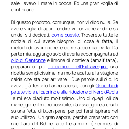
sale, avevo il mare in bocca. Ed una gran voglia di
continuare.
Di questo prodotto, comunque, non vi dico nulla. Se
avete voglia di approfondire vi conviene andare su
un dei siti dedicati,
come questo
. Troverete tutte le
notizie di cui avete bisogno: di cosa è fatta, il
metodo di lavorazione, e come accompagnarla. Da
parte mia, aggiungo solo di averla accompagnata ad
olio di Centonze
e limone di costiera (amalfitana),
preparando per
La cucina dell’Extravergine
una
ricetta semplicissima ma molto adatta alla stagione
calda che sta per arrivare. Due parole sull’olio: lo
avevo già testato l’anno scorso, con gli
Gnocchi di
patate viola al caprino e alla riduzione di Nero d’Avola
e mi era piaciuto moltissimo. Uno di quegli oli da
maneggiare il meno possibile, da assaggiare a crudo
su una fetta di buon pane, per poi farsi ispirare nel
suo utilizzo. Un gran sapore, perché preparato con
nocellara del Belice raccolte a mano ( nei mesi di