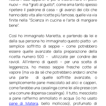
nuovi –
ma *grati al gusto*, come ama tanto spesso
ripetere il padrone di casa –
gli avanzi dei cibi che
hanno dato vita alle ricette più famose, quelle via via
finite nella “Scienza in cucina e l’arte di mangiare
bene”.
Così ho immaginato Marietta, e partendo da lei e
dalla sua persona ho immaginato questo piatto: un
semplice soffritto di seppie – come potrebbero
essere quelle avanzate dalla preparazione della
ricetta numero 500 – utilizzate per condire dei
ravioli. All’interno di questi – per una scelta di
leggerezza, ho messo seppie fresche cotte al
vapore (ma va da sè che potrebbero andarci anche
una parte di quelle soffritte avanzate, o
semplicemente pane mescolato ad alici e capperi,
come farebbe una casalinga come lei alle prese con
una comune dispensa casalinga). Il tutto, mescolato
a pane raffermo ammollato in acqua (io ho usato
pane di Matera
, bello mollicoso), profumato di