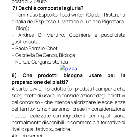
costo di 20 euro.
7) Da chi è composta la giuria?
– Tommaso Esposito, food writer (Guida I Ristoranti
d’Italia de l’Espresso, Il Mattino e Luciano Pignataro
Blog);
– Andrea Di Martino, Cuciniere e pubblicista
gastronauta;
– Paolo Barrale, Chef
– Gabriella De Cenzo, Biologa
– Nunzia Gargano, storica
8) Che prodotti bisogna usare per la
preparazione dei piatti?
A parte, ovvio, il prodotto (o i prodotti) campano che
sceglierete di usare, in considerazione degli obiettivi
del concorso – che intende valorizzare le eccellenze
del territorio, non saranno prese in considerazione
ricette realizzate con ingredienti per i quali siano
normalmente disponibili in commercio alternative di
livello qualitativo superiore.
Alcuni esempi: