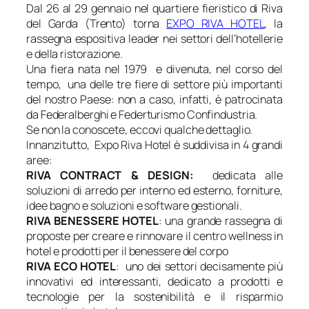
Dal 26 al 29 gennaio nel quartiere fieristico di Riva
del Garda (Trento) torna
EXPO RIVA HOTEL
, la
rassegna espositiva leader nei settori dell’hotellerie
e della ristorazione.
Una fiera nata nel 1979 e divenuta, nel corso del
tempo, una delle tre fiere di settore più importanti
del nostro Paese: non a caso, infatti, è patrocinata
da Federalberghi e Federturismo Confindustria.
Se non la conoscete, eccovi qualche dettaglio.
Innanzitutto, Expo Riva Hotel è suddivisa in 4 grandi
aree:
RIVA CONTRACT & DESIGN:
dedicata alle
soluzioni di arredo per interno ed esterno, forniture,
idee bagno e soluzioni e software gestionali.
RIVA BENESSERE HOTEL
: una grande rassegna di
proposte per creare e rinnovare il centro wellness in
hotel e prodotti per il benessere del corpo
RIVA ECO HOTEL
: uno dei settori decisamente più
innovativi ed interessanti, dedicato a prodotti e
tecnologie per la sostenibilità e il risparmio