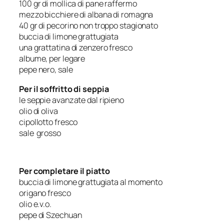
100 gr di mollica di pane raffermo
mezzo bicchiere di albana di romagna
40 gr di pecorino non troppo stagionato
buccia di limone grattugiata
una grattatina di zenzero fresco
albume, per legare
pepe nero, sale
Per il soffritto di seppia
le seppie avanzate dal ripieno
olio di oliva
cipollotto fresco
sale grosso
Per completare il piatto
buccia di limone grattugiata al momento
origano fresco
olio e.v.o.
pepe di Szechuan