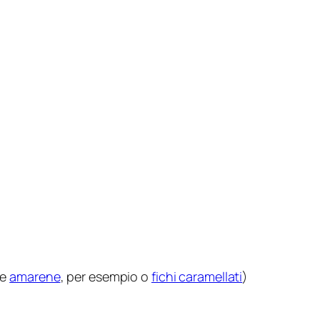
he
amarene
, per esempio o
fichi caramellati
)