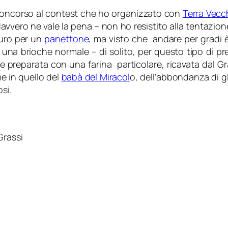
 concorso al contest che ho organizzato con
Terra Vecc
vero ne vale la pena – non ho resistito alla tentazione di
uturo per un
panettone
, ma visto che andare per gradi 
una brioche normale – di solito, per questo tipo di pr
e preparata con una farina particolare, ricavata dal Gr
e in quello del
babà del Miracol
o, dell’abbondanza di g
si.
Grassi