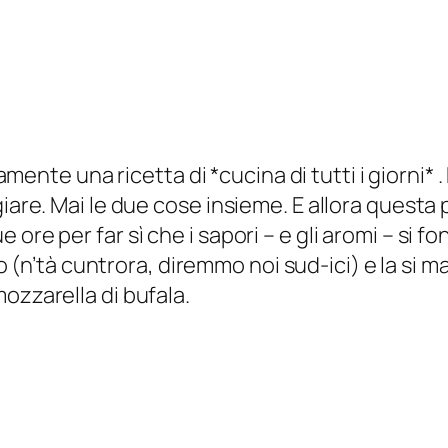
ente una ricetta di *cucina di tutti i giorni* . 
giare. Mai le due cose insieme. E allora questa
ore per far sì che i sapori – e gli aromi – si 
 (
n’tà cuntrora, diremmo noi sud-ici
) e la si 
ozzarella di bufala.