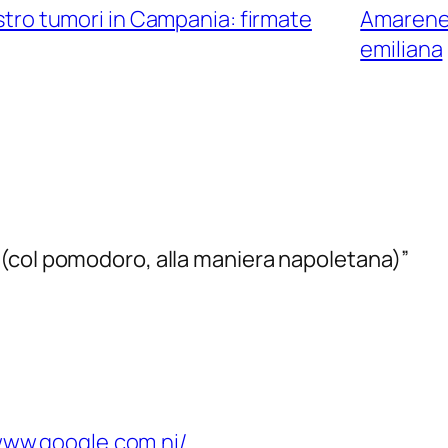
istro tumori in Campania: firmate
Amarene 
emiliana
(col pomodoro, alla maniera napoletana)”
www.google.com.ni/