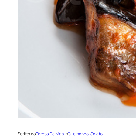
Scritto da
Teresa De Masi
in
Cucinando
, 
Salato