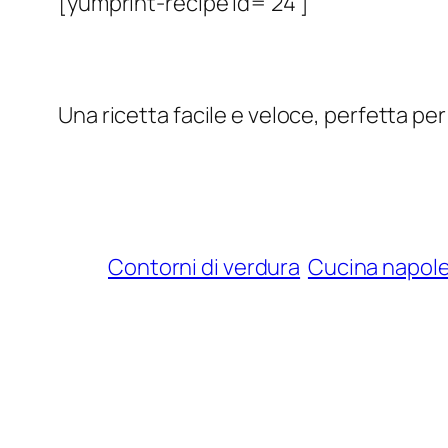
[yumprint-recipe id=’24’]
Una ricetta facile e veloce, perfetta per 
Contorni di verdura
Cucina napol