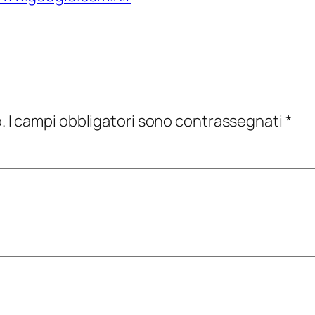
.
I campi obbligatori sono contrassegnati
*