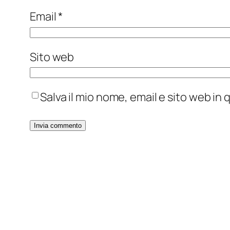
Email
*
Sito web
Salva il mio nome, email e sito web i