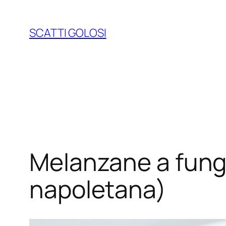
Vai
al
SCATTI GOLOSI
contenuto
Melanzane a fung
napoletana)