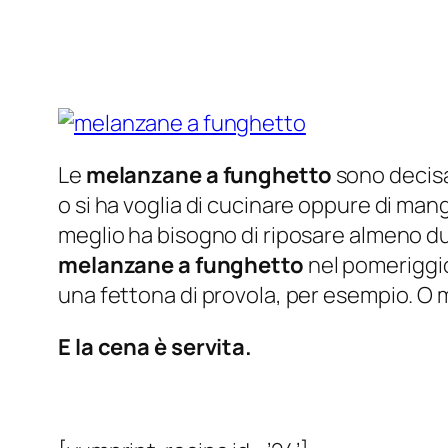
Le
melanzane a funghetto
sono decisam
o si ha voglia di cucinare oppure di man
meglio ha bisogno di riposare almeno due 
melanzane a funghetto
nel pomeriggio
una fettona di provola, per esempio. O m
E la cena è servita.