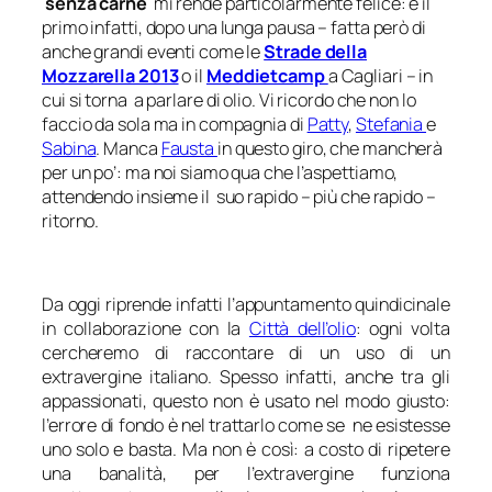
senza carne
mi rende particolarmente felice: è il
primo infatti, dopo una lunga pausa – fatta però di
anche grandi eventi come le
Strade della
Mozzarella 2013
o il
Meddietcamp
a Cagliari – in
cui si torna a parlare di olio. Vi ricordo che non lo
faccio da sola ma in compagnia di
Patty
,
Stefania
e
Sabina
. Manca
Fausta
in questo giro, che mancherà
per un po’: ma noi siamo qua che l’aspettiamo,
attendendo insieme il suo rapido – più che rapido –
ritorno.
Da oggi riprende infatti l’appuntamento quindicinale
in collaborazione con la
Città dell’olio
: ogni volta
cercheremo di raccontare di un uso di un
extravergine italiano. Spesso infatti, anche tra gli
appassionati, questo non è usato nel modo giusto:
l’errore di fondo è nel trattarlo come se ne esistesse
uno solo e basta. Ma non è così: a costo di ripetere
una banalità, per l’extravergine funziona