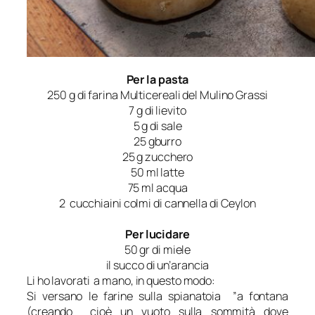
Per la pasta
250 g di farina Multicereali del Mulino Grassi
7 g di lievito
5 g di sale
25 gburro
25 g zucchero
50 ml latte
75 ml acqua
2 cucchiaini colmi di cannella di Ceylon
Per lucidare
50 gr di miele
il succo di un’arancia
Li ho lavorati a mano, in questo modo:
Si versano le farine sulla spianatoia ”a fontana
(creando cioè un vuoto sulla sommità dove