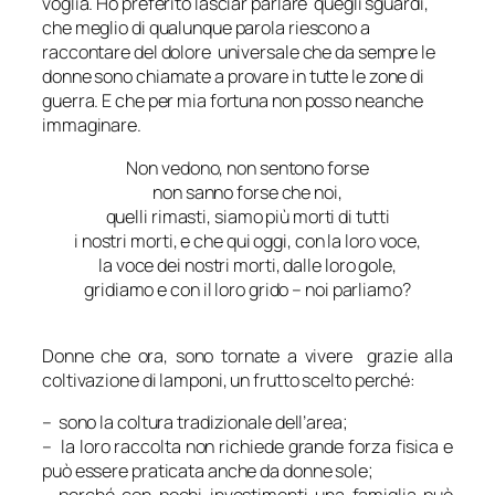
voglia. Ho preferito lasciar parlare quegli sguardi,
che meglio di qualunque parola riescono a
raccontare del dolore universale che da sempre le
donne sono chiamate a provare in tutte le zone di
guerra. E che per mia fortuna non posso neanche
immaginare.
Non vedono, non sentono forse
non sanno forse che noi,
quelli rimasti, siamo più morti di tutti
i nostri morti, e che qui oggi, con la loro voce,
la voce dei nostri morti, dalle loro gole,
gridiamo e con il loro grido – noi parliamo?
Donne che ora, sono tornate a vivere grazie alla
coltivazione di lamponi, un frutto scelto perché:
– sono la coltura tradizionale dell’area;
– la loro raccolta non richiede grande forza fisica e
può essere praticata anche da donne sole;