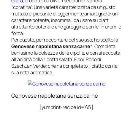
Giara,
prodotto da oliveti secolari di varietà
“coratina”. Una varietà caratterizzata da un gusto
fruttato e piccante e leggermente amarognolo: un
carattere potente, insomma, da usare su piatti
altrettanto potenti e che gareggino con lei in aromi e
forza.
Per questo, per raccontare del suo uso, ho scelto la
Genovese napoletana senza carne
*. Completa
benissimo la dolcezza delle cipolle, e ben si accosta
all’acidità della ricotta salata. E poi Pepe di
Szechuan Verde: che ha completato il piatto con la
sua nota aromatica.
Genovese napoletana senza carne
[yumprint-recipe id=’65’]