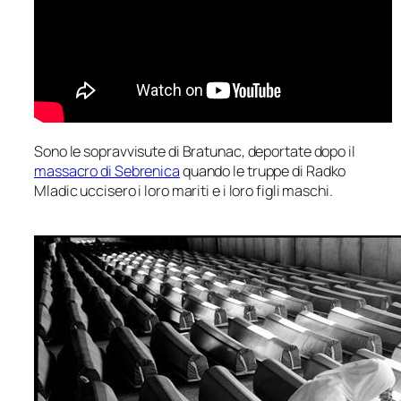
Sono le sopravvisute di Bratunac, deportate dopo il
massacro di Sebrenica
quando le truppe di Radko
Mladic uccisero i loro mariti e i loro figli maschi.