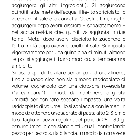
aggiungere gli altri ingredienti). Si aggiungono
quindi il latte, metà dell’acqua, il lievito sbriciolato, lo
zucchero, il sale e la cannella. Questi ultimi, meglio
aggiungerli dopo averli disciolti – separatamente –
nell’acqua residua che, quindi, va aggiunta in due
tempi. Metà, dopo avervi disciolto lo zucchero e
l’altra metà dopo avervi disciolto il sale. Si impasta
vigorosamente per una quindicina di minuti almeno
e poi si aggiunge il burro morbido, a temperatura
ambiente.
Si lascia quindi lievitare per un paio di ore almeno,
fino a quando cioè non sia almeno raddoppiato di
volume, coprendolo con una ciotolona rovesciata
(“a campana”) in modo da mantenere la giusta
umidità per non fare seccare l’impasto. Una volta
raddoppiato di volume, lo si schiaccia con le mani in
modo da ottenere un quadrato di pasta alto 2-3 cm e
lo si taglia in pezzi regolari, del peso di 25 – 30 gr
ognuno (meglio che siano tutti uguali, controllando
pezzo per pezzo sulla bilancia, in modo da non avere