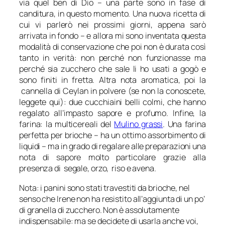
via quel ben di Dio – una parte sono in fase di
canditura, in questo momento. Una nuova ricetta di
cui vi parlerò nei prossimi giorni, appena sarò
arrivata in fondo – e allora mi sono inventata questa
modalità di conservazione che poi non è durata così
tanto in verità: non perché non funzionasse ma
perché sia zucchero che sale li ho usati a gogò e
sono finiti in fretta. Altra nota aromatica, poi la
cannella di Ceylan in polvere (se non la conoscete,
leggete qui): due cucchiaini belli colmi, che hanno
regalato all’impasto sapore e profumo. Infine, la
farina: la multicereali del
Mulino grassi
. Una farina
perfetta per brioche – ha un ottimo assorbimento di
liquidi – ma in grado di regalare alle preparazioni una
nota di sapore molto particolare grazie alla
presenza di segale, orzo, riso e avena.
Nota: i panini sono stati travestiti da brioche, nel
senso che Irene non ha resistito all’aggiunta di un po’
di granella di zucchero. Non è assolutamente
indispensabile: ma se decidete di usarla anche voi,