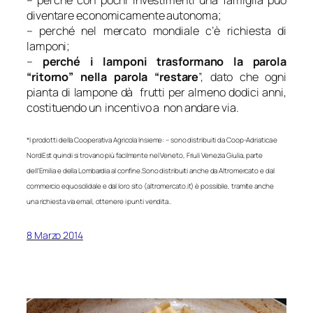
– perché con pochi investimenti una famiglia può
diventare economicamente autonoma;
– perché nel mercato mondiale c’è richiesta di
lamponi;
–
perché i lamponi trasformano la parola
“ritorno” nella parola “restare
”, dato che ogni
pianta di lampone dà frutti per almeno dodici anni,
costituendo un incentivo a non andare via.
*I prodotti della Cooperativa Agricola Insieme: – sono distribuiti da Coop-Adriatica e
NordEst quindi si trovano più facilmente nel Veneto, Friuli Venezia Giulia, parte
dell’Emilia e della Lombardia al confine.Sono distribuiti anche da Altromercato e dal
commercio equosolidale e dal loro sito (altromercato.it) è possibile, tramite anche
una richiesta via email, ottenere i punti vendita..
8 Marzo 2014