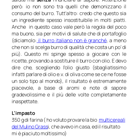
però: io non sono tra quelli che demonizzano il
consumo del burro. Tutt’altro: credo che questo sia
un ingrediente spesso insostituibile in molti piatti.
Anche in questo caso vale però la regola del poco
ma buono, sia per motivi di salute che di portafoglio
(diciamolo:
il burro italiano non è granché
, a meno
che non si scelga burro di qualità che costa un po’ di
più). Questo mi spinge spesso a giocare con le
ricette, provando a sostituire il burro con olio. E devo
dire che, scegliendo l’olio giusto (sbagliatissimo
infatti parlare di olio e.v. di oliva come se ce ne fosse
un solo tipo al mondo), il risultato è estremamente
piacevole, a base di aromi e note di sapore
gradevolissime e il più delle volte completamente
inaspettate.
L’impasto
350 g di farina ( ho voluto provare la bio
multicereali
del Mulino Grass
i, che avevo in casa, ed il risultato
mi è piaciuto moltissimo)