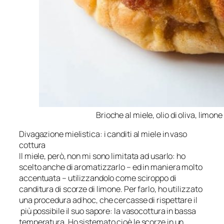
Brioche al miele, olio di oliva, lim
Divagazione mielistica: i canditi al miele in vaso
cottura
Il miele, però, non mi sono limitata ad usarlo: ho
scelto anche di aromatizzarlo – ed in maniera molto
accentuata – utilizzandolo come sciroppo di
canditura di scorze di limone. Per farlo, ho utilizzato
una procedura ad hoc, che cercasse di rispettare il
più possibile il suo sapore: la vasocottura in bassa
temperatura. Ho sistemato cioè le scorze in un