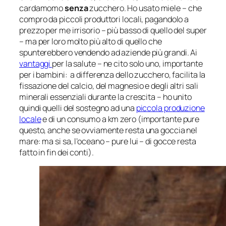
cardamomo
senza
zucchero. Ho usato
miele – che
compro da piccoli produttori locali, pagandolo a
prezzo per me irrisorio – più basso di quello del super
– ma per loro molto più alto di quello che
spunterebbero vendendo ad aziende più grandi. Ai
vantaggi
per la salute – ne cito solo uno, importante
per i bambini: a differenza dello zucchero, facilita la
fissazione del calcio, del magnesio e degli altri sali
minerali essenziali durante la crescita – ho unito
quindi quelli del sostegno ad una
piccola produzione
locale
e di un consumo a km zero (importante pure
questo, anche se ovviamente resta una goccia nel
mare: ma si sa, l’oceano – pure lui – di gocce resta
fatto in fin dei conti).