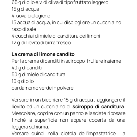
65 g di olio e.v. di oliva di tipo fruttato leggero
15 g di acqua
4 uova biologiche
15 acqua di acqua, in cui disciogliere un cucchiaino
raso di sale
4 cucchiai di miele di canditura dei limoni
12 g di lievito di birra fresco
La crema di limone candito
Per la crema di canditi in sciroppo; frullare insieme
40 g di canditi
50 g di miele di canditura
10 g di olio
cardamomo verde in polvere
Versare in un bicchiere 15 g di acqua , aggiungere il
lievito ed un cucchiaino di
sciroppo di canditura.
Mescolare, coprire con un panno e lasciate riposare
finché la superficie non appare coperta da una
leggera schiuma.
Versare quindi nella ciotola dell’impastatrice la