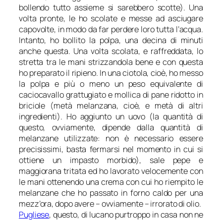
bollendo tutto assieme si sarebbero scotte). Una
volta pronte, le ho scolate e messe ad asciugare
capovolte, in modo da far perdere loro tutta l’acqua.
Intanto, ho bollito la polpa, una decina di minuti
anche questa. Una volta scolata, e raffreddata, lo
stretta tra le mani strizzandola bene e con questa
ho preparato il ripieno. In una ciotola, cioè, ho messo
la polpa e più o meno un peso equivalente di
caciocavallo grattugiato e mollica di pane ridotto in
briciole (metà melanzana, cioè, e metà di altri
ingredienti). Ho aggiunto un uovo (la quantità di
questo, ovviamente, dipende dalla quantità di
melanzane utilizzate: non è necessario essere
precisissimi, basta fermarsi nel momento in cui si
ottiene un impasto morbido), sale pepe e
maggiorana tritata ed ho lavorato velocemente con
le mani ottenendo una crema con cui ho riempito le
melanzane che ho passato in forno caldo per una
mezz’ora, dopo avere – ovviamente – irrorato di olio.
Pugliese
, questo, di lucano purtroppo in casa non ne