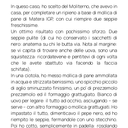
In queso caso, ho scelto del Moliterno, che avevo in
casa, per completare un ripieno a base di mollica di
pane di Matera IGP, con cui riempire due seppie
freschissime.
Un ottimo risultato con pochissimo sforzo. Due
seppie pulite (
di cui ho conservato i sacchetti di
nero: anatema su chi le butta via. Nota al margine:
se vi capita di trovare anche delle uova, sono una
squisitezza: ricordatevene e pentitevi di ogni volta
che le avete sbattuto via facendo la faccia
schifata
).
In una ciotola, ho messo mollica di pane ammollata
in acqua e strizzata benissimo, uno spicchio piccolo
di aglio sminuzzato finissimo, un po’ di prezzemolo
prezzemolo ed il formaggio grattugiato. Bianco di
uovo per legare: il tutto ad occhio, asciugando – se
serve – con altro formaggio o mollica grattugiati. Ho
impastato il tutto, dimenticavo il pepe nero, ed ho
riempito le seppie, fermandole con uno stecchino.
Poi ho cotto, semplicemente in padella: rosolando