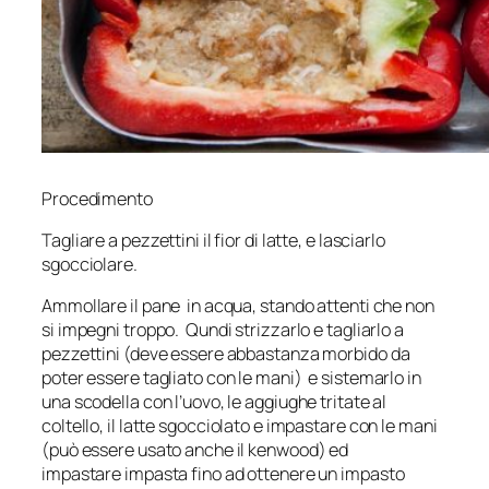
Procedimento
Tagliare a pezzettini il fior di latte, e lasciarlo
sgocciolare.
Ammollare il pane in acqua, stando attenti che non
si impegni troppo. Qundi strizzarlo e tagliarlo a
pezzettini (deve essere abbastanza morbido da
poter essere tagliato con le mani) e sistemarlo in
una scodella con l’uovo, le aggiughe tritate al
coltello, il latte sgocciolato e impastare con le mani
(può essere usato anche il kenwood) ed
impastare impasta fino ad ottenere un impasto