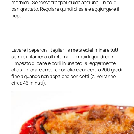
morbido. Se fosse troppo liquido aggiungi un po’ di
pan grattato. Regolare quindi di sale e aggiungere il
pepe.
Lavare i peperoni, tagliarli a metà ed eliminare tutti i
semi e i filamenti all’interno. Riempirli quindi con
l’impasto di pane e porli in una teglia leggermente
oliata. Irrorare ancora con olio e cuocere a 200 gradi
fino a quando non appaiono ben cotti (ci vorranno
circa 45 minuti).