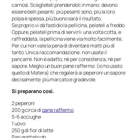
carnosi. Sceglieteli prendendoli in mano: devono
essere belli pesanti: più pesanti sono, più la loro
polpa è spessa, più buono sarà il risultato.
Se proprio vi dà fastidio la pellicina, pelateli a freddo.
Oppure, pelateli prima di servirli: una volta cotta, e
raffreddata, la pellicina viene via molto facilmente.
Per cui non vale la pena di diventare matti più di
tanto. Unica raccomandazione: non usate il
pancarrè. Non è adatto, nè per consistenza, nè per
sapore. Meglio un buon pane raffermo (io ho usato
quello di Matera) che regalerà ai peperoni un sapore
decisamente più marcato e gradevole.
Si preparano così.
2 peperoni
200 g circa di
pane raffermo
5-6 acciughe
1 uovo
250 g di fior di latte
Pan grattato qb